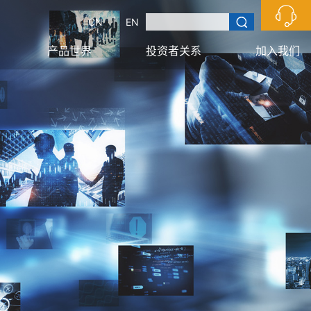
CN
|
EN
产品世界
投资者关系
加入我们
技术优势
安全生产
海星荣誉
信息披露
应用领域
信息公开
新闻资讯
报告下载
校园招聘
预约拜访
社会招聘