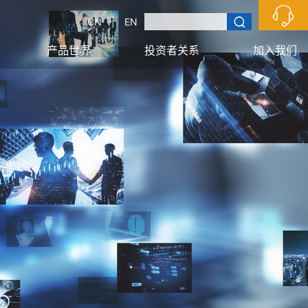
CN
|
EN
产品世界
投资者关系
加入我们
技术优势
安全生产
海星荣誉
信息披露
应用领域
信息公开
新闻资讯
报告下载
校园招聘
预约拜访
社会招聘